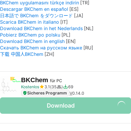
BKChem uygulamasını türkçe indirin
Descargar BKChem en español
日本語で BKChem をダウンロード
Scarica BKChem in italiano
Download BKChem in het Nederlands
Pobierz BKChem po polsku
Download BKChem in english
Скачать BKChem на русском языке
下载 中国人BKChem
BKChem
für PC
Kostenlos
3.1
35
69
Sicheres Programm
V
0.14.0
Download