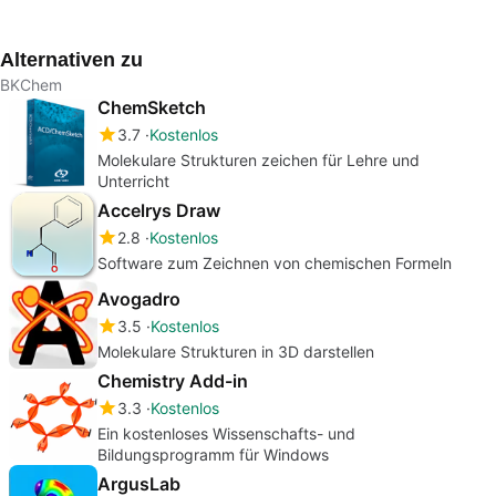
Fachbereich
Schaltpläne zeichnen
Planetarium für den
für 
Psychologie.
PC
Unte
Alternativen zu
BKChem
ChemSketch
3.7
Kostenlos
Molekulare Strukturen zeichen für Lehre und
Unterricht
Accelrys Draw
2.8
Kostenlos
Software zum Zeichnen von chemischen Formeln
Avogadro
3.5
Kostenlos
Molekulare Strukturen in 3D darstellen
Chemistry Add-in
3.3
Kostenlos
Ein kostenloses Wissenschafts- und
Bildungsprogramm für Windows
ArgusLab