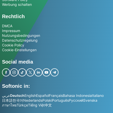
Werbung schalten
Rechtlich
DMCA
Impressum
Nutzungsbedingungen
Datenschutzregelung
Cookie Policy
Cookie-Einstellungen
Social media
Softonic in:
عربي
Deutsch
English
Español
Français
Bahasa Indonesia
Italiano
日本語
한국어
Nederlands
Polski
Português
Русский
Svenska
ภาษาไทย
Türkçe
Tiếng Việt
中文